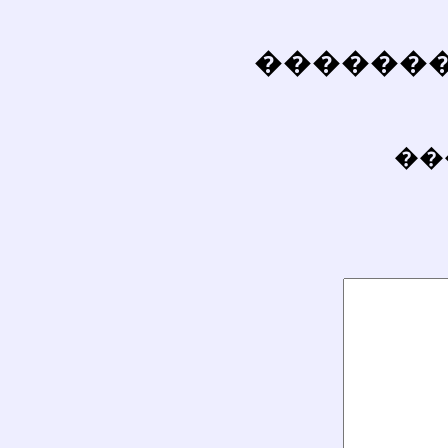
��������
��