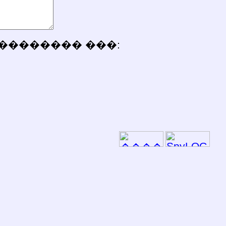
�������� ���: