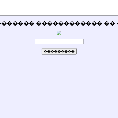
������� ������������ �� 