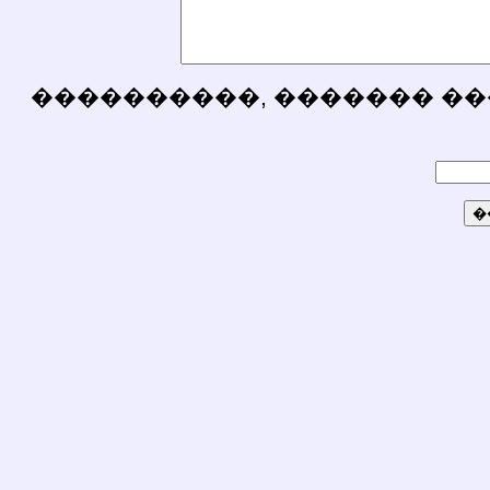
����������, ������� ��