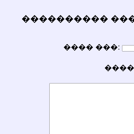
���������� ������
���� ���:
����