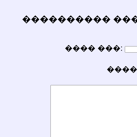
���������� ������
���� ���:
����