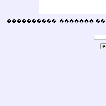
����������, ������� ��