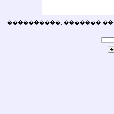
����������, ������� ��