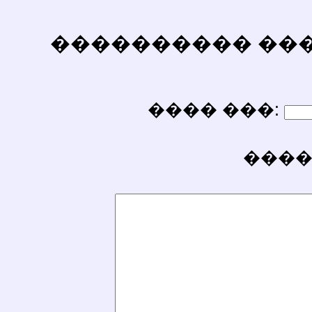
���������� ������
���� ���:
����