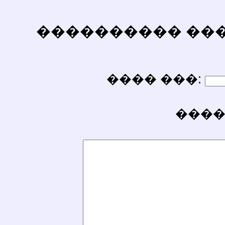
���������� ������
���� ���:
����