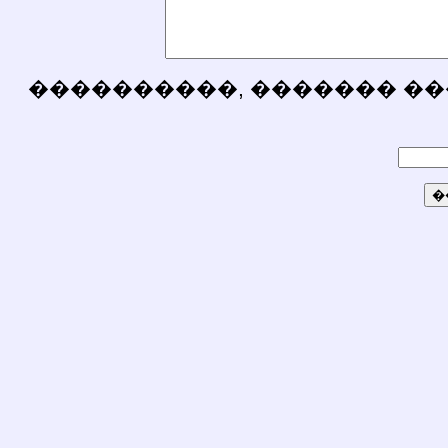
����������, ������� ��