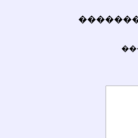
��������
��