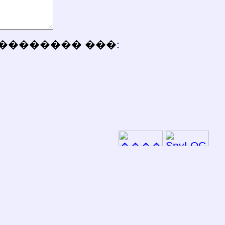
�������� ���: