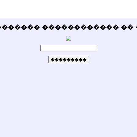
������� ������������ �� 