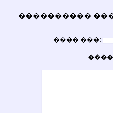
���������� ������
���� ���:
����