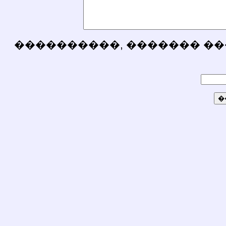
����������, ������� ��