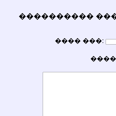
���������� ������
���� ���:
����