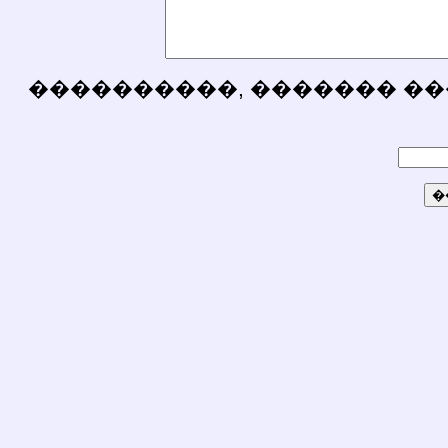
����������, ������� ��