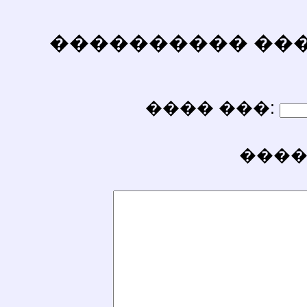
���������� ������
���� ���:
����