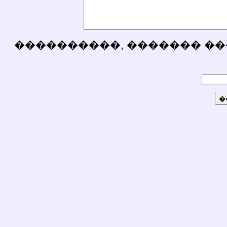
����������, ������� ��