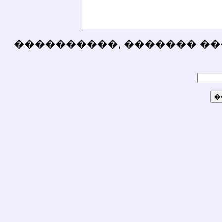
����������, ������� ��