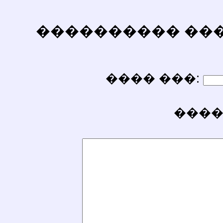
���������� ������
���� ���:
����