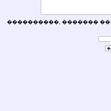
����������, ������� ��