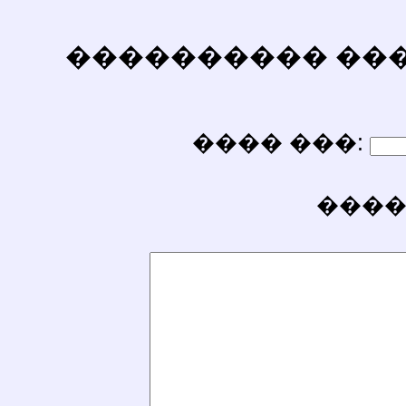
���������� ������
���� ���:
����