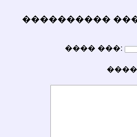
���������� ������
���� ���:
����