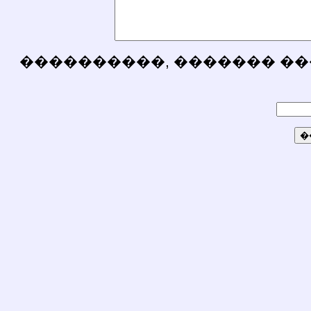
����������, ������� ��