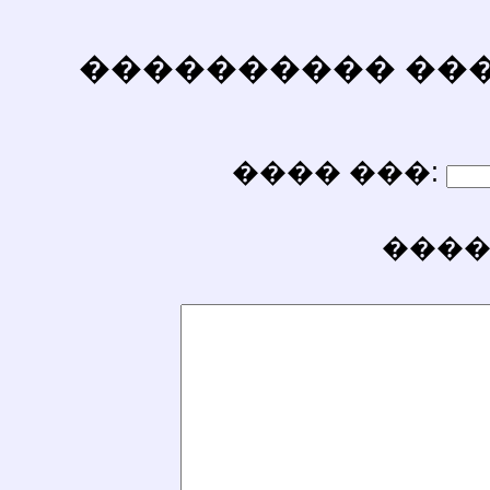
���������� ������
���� ���:
����