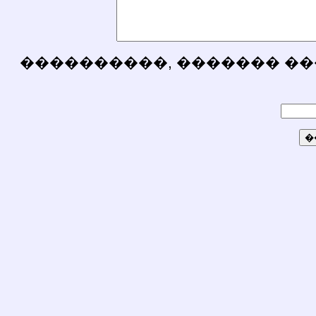
����������, ������� ��