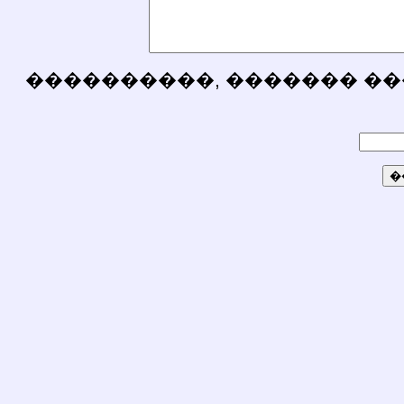
����������, ������� ��