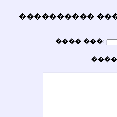
���������� ������
���� ���:
����