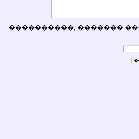
����������, ������� ��