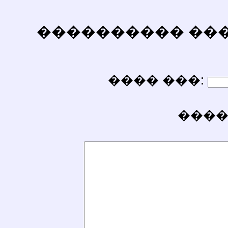
���������� ������
���� ���:
����