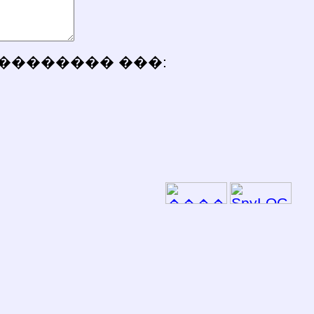
�������� ���: