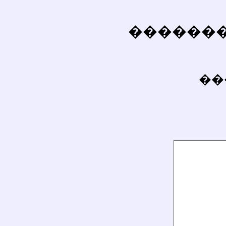
��������
��