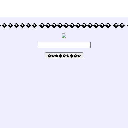
������� ������������ �� 