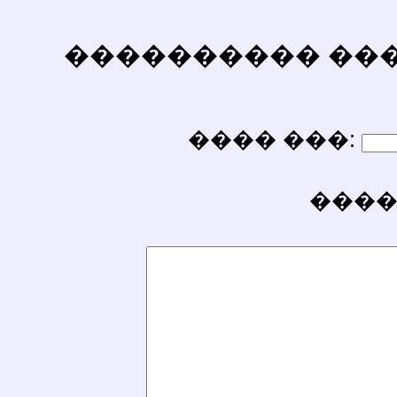
���������� ������
���� ���:
����