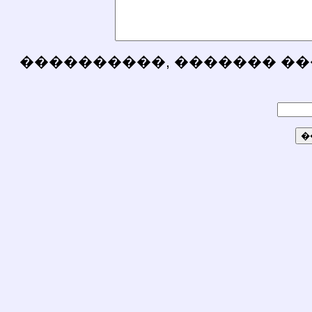
����������, ������� ��