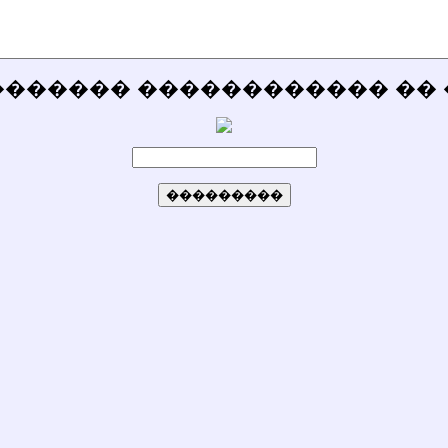
������� ������������ �� 