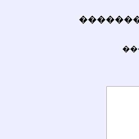
��������
��