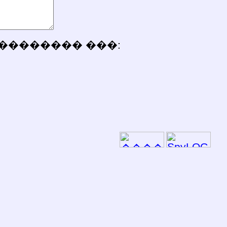
�������� ���: