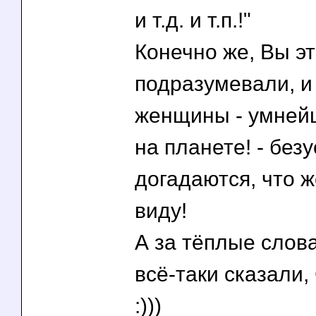
и т.д. и т.п.!"
Конечно же, Вы эт
подразумевали, и
женщины - умней
на планете! - без
догадаются, что 
виду!
А за тёплые слов
всё-таки сказали
:)))