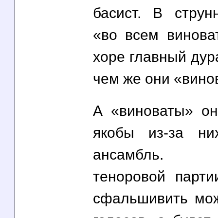
басист. В струн
«во всем виноват
хоре главный дур
чем же они «вино
А «виноваты» он
якобы из-за ни
ансамбль. Ос
теноровой парти
сфальшивить мо