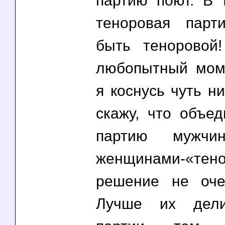
партию поют. В 
теноровая парт
быть теноровой
любопытный моме
я коснусь чуть н
скажу, что объед
партию мужчин
женщинами-«т
решение не оче
Лучше их дел