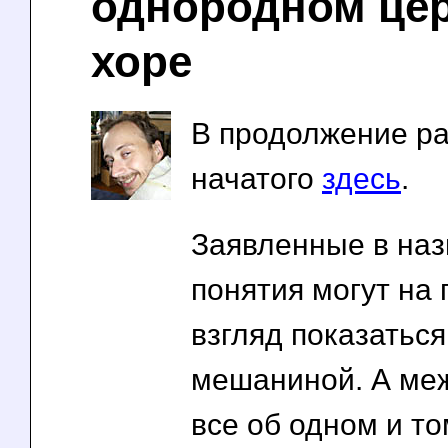
однородном це
хоре
В продолжение ра
начатого
здесь
.
Заявленные в на
понятия могут на
взгляд показатьс
мешаниной. А меж
все об одном и т