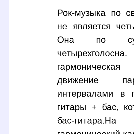
Рок-музыка по с
не является четы
Она по су
четырехгол
гармоническа
движение пар
интервалами в 
гитары + бас, ко
бас-гитара
гармонический ка