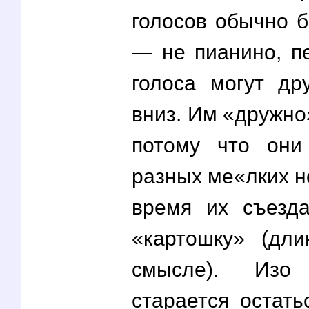
голосов обычно б
— не пианино, п
голоса могут др
вниз. Им «дружно»
потому что они
разных ме«лких но
время их съезд
«картошку» (дл
смысле). Изо
старается остать