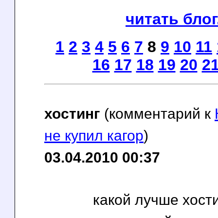
читать блог.
1
2
3
4
5
6
7
8
9
10
11
16
17
18
19
20
2
хостинг
(комментарий к
не купил кагор
)
03.04.2010 00:37
какой лучше хост