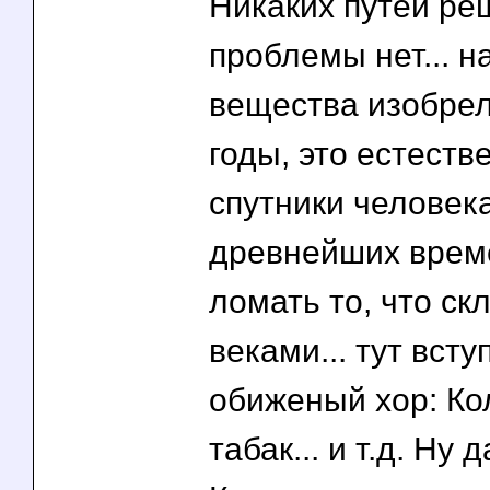
Никаких путей ре
проблемы нет... н
вещества изобрел
годы, это естест
спутники человека
древнейших време
ломать то, что с
веками... тут всту
обиженый хор: Ко
табак... и т.д. Ну д