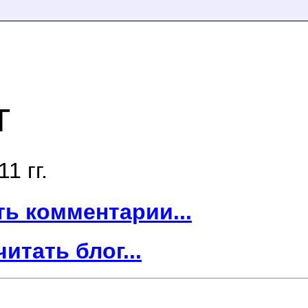
г
1 гг.
ть комментарии...
читать блог...