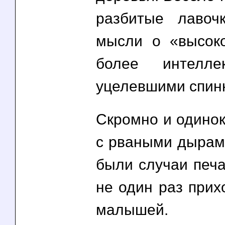
разбитые лавоч
мысли о «высоко
более интелл
уцелевшими спинк
Скромно и одинок
с рваными дырами
были случаи печа
не один раз при
малышей.