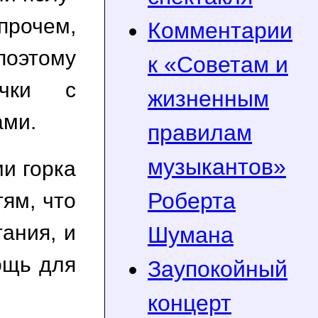
прочем,
Комментарии
поэтому
к «Советам и
очки с
жизненным
ами.
правилам
музыкантов»
и горка
Роберта
ям, что
ания, и
Шумана
ощь для
Заупокойный
концерт