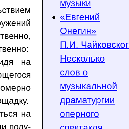
музыки
ствием
«Евгений
ружений
Онегин»
твенно,
П.И. Чайковског
твенно:
Несколько
идя на
слов о
ющегося
музыкальной
омерно
драматургии
ощадку.
оперного
ться на
и полу-
спектакля