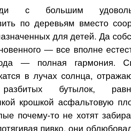
ди с большим удоволь
зить по деревьям вместо соо
азначенных для детей. Да собс
новенного — все вполне естес
рода — полная гармония. С
жатся в лучах солнца, отража
разбитых бутылок, равн
кой крошкой асфальтовую пл
лые почему-то не хотят забира
потягивая пивко, они облюбовал