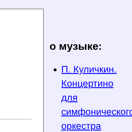
о музыке:
П. Куличкин.
Концертино
для
симфоническог
оркестра