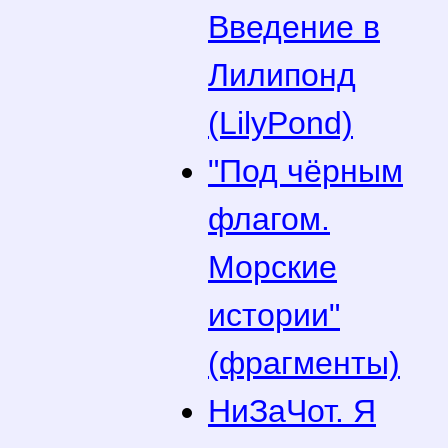
Введение в
Лилипонд
(LilyPond)
"Под чёрным
флагом.
Морские
истории"
(фрагменты)
НиЗаЧот. Я