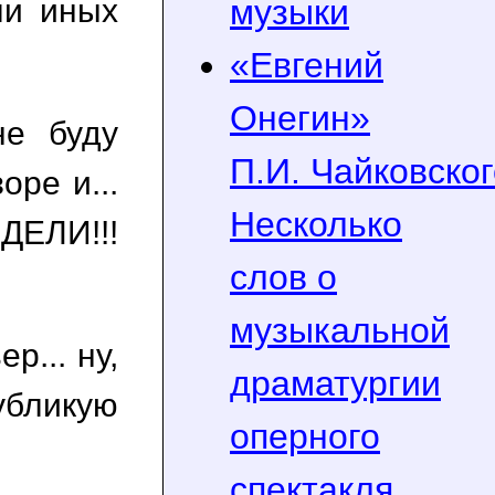
ли иных
музыки
«Евгений
Онегин»
не буду
П.И. Чайковског
ре и...
Несколько
ДЕЛИ!!!
слов о
музыкальной
р... ну,
драматургии
убликую
оперного
спектакля