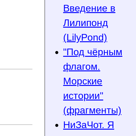
Введение в
Лилипонд
(LilyPond)
"Под чёрным
флагом.
Морские
истории"
(фрагменты)
НиЗаЧот. Я