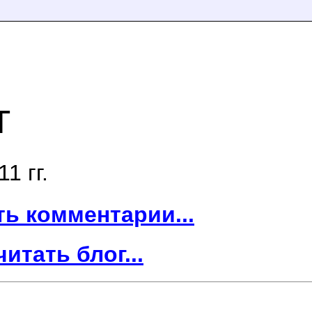
г
1 гг.
ть комментарии...
читать блог...