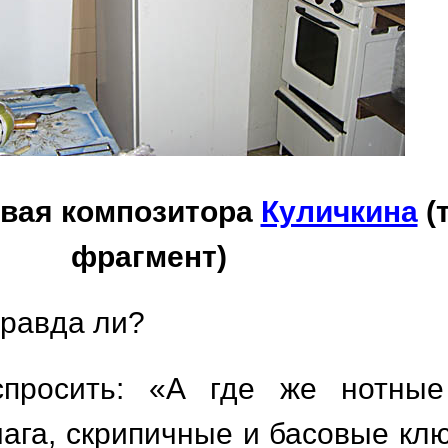
овая композитора
Куличкина
(
фрагмент)
правда ли?
спросить: «А где же нотные
ага, скрипичные и басовые клю