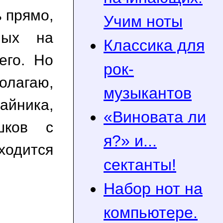
ь прямо,
Учим ноты
ных на
Классика для
его. Но
рок-
олагаю,
музыкантов
айника,
«Виновата ли
шков с
я?» и...
ходится
сектанты!
Набор нот на
компьютере.