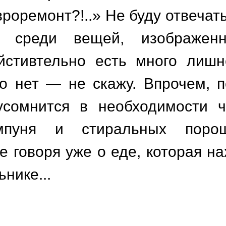
вроремонт?!..» Не буду отвечат
о среди вещей, изображен
йстивтельно есть много лишн
о нет — не скажу. Впрочем, п
усомнится в необходимости ч
ампуня и стиральных поро
е говоря уже о еде, которая на
нике...