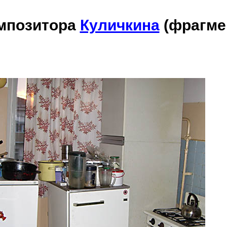
омпозитора
Куличкина
(фрагме