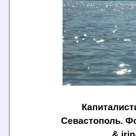
Капиталист
Севастополь. Фот
& iri