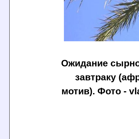
Ожидание сырно
завтраку (аф
мотив). Фото - vl