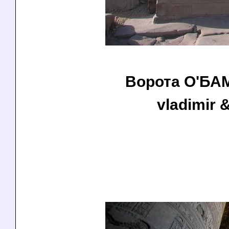
Ворота О'БАМ
vladimir &