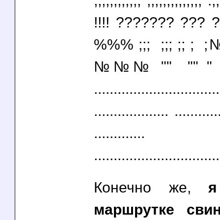
,,,,,,,,,,,, ,,,,,,,,,,,,,, .,
!!!! ??????? ?
%%% ;;; ;;; ;;
№№№ "" "" " " "
................................
................... ...........
.............
................................
Конечно же,
я
маршрутке сви