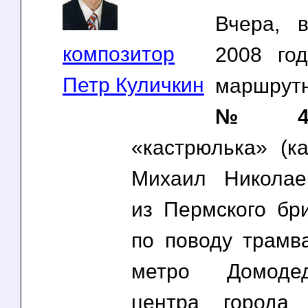
Вчера, 
композитор
2008 го
Петр Куличкин
маршру
№46
«кастрюлька» (к
Михаил Николае
из Пермского бри
по поводу трамва
метро Домоде
центра города 