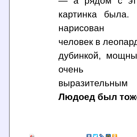
— а рядом с эт
картинка была.
нарисован пе
человек в леопар
дубинкой, мощн
очень хар
выразительным
Людоед был то