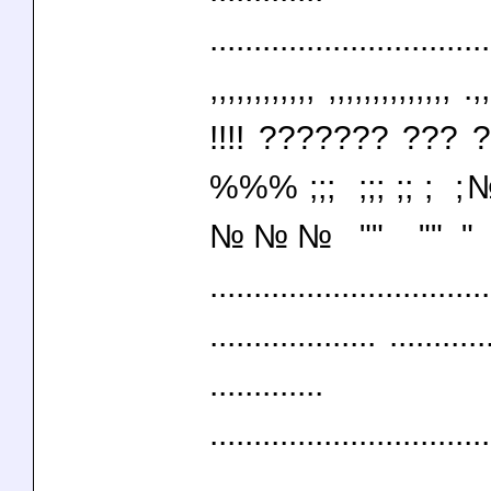
................................
,,,,,,,,,,,, ,,,,,,,,,,,,,, .,
!!!! ??????? ?
%%% ;;; ;;; ;;
№№№ "" "" " " "
................................
................... ...........
.............
................................
,,,,,,,,,,,, ,,,,,,,,,,,,,, .,