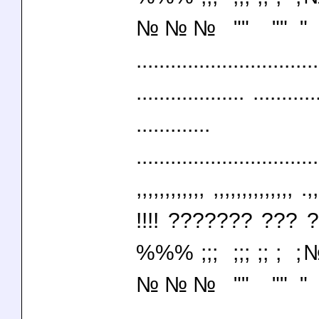
№№№ "" "" " " "
................................
................... ...........
.............
................................
,,,,,,,,,,,, ,,,,,,,,,,,,,, .,
!!!! ??????? ?
%%% ;;; ;;; ;;
№№№ "" "" " " "
................................