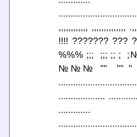
................................
,,,,,,,,,,,, ,,,,,,,,,,,,,, .,
!!!! ??????? ?
%%% ;;; ;;; ;;
№№№ "" "" " " "
................................
................... ...........
.............
................................