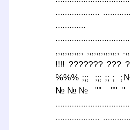
................... ...........
.............
................................
,,,,,,,,,,,, ,,,,,,,,,,,,,, .,
!!!! ??????? ?
%%% ;;; ;;; ;;
№№№ "" "" " " "
................................
................... ...........
.............