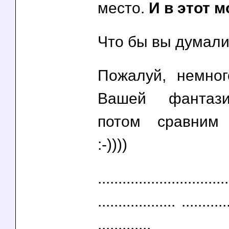
место.
И в этот мо
Что бы вы думали?
Пожалуй, немно
Вашей фантази
потом сравним 
:-))))
................................
................... ...........
.............