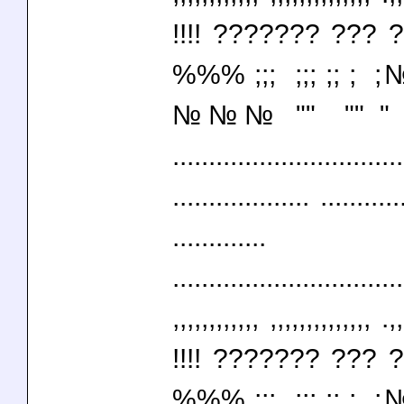
!!!! ??????? ?
%%% ;;; ;;; ;;
№№№ "" "" " " "
................................
................... ...........
.............
................................
,,,,,,,,,,,, ,,,,,,,,,,,,,, .,
!!!! ??????? ?
%%% ;;; ;;; ;;