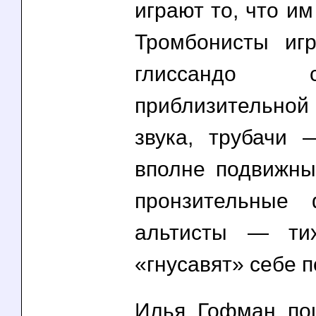
играют то, что им
Тромбонисты иг
глиссандо
приблизительн
звука, трубачи 
вполне подвижны
пронзительные
альтисты — ти
«гнусавят» себе п
Илья Гофман по