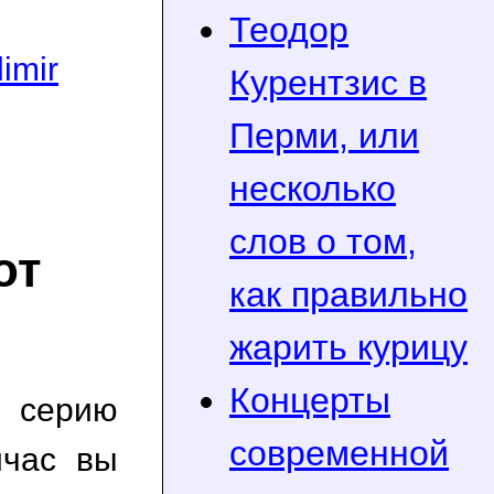
Теодор
imir
Курентзис в
Перми, или
несколько
слов о том,
от
как правильно
жарить курицу
Концерты
 серию
современной
йчас вы