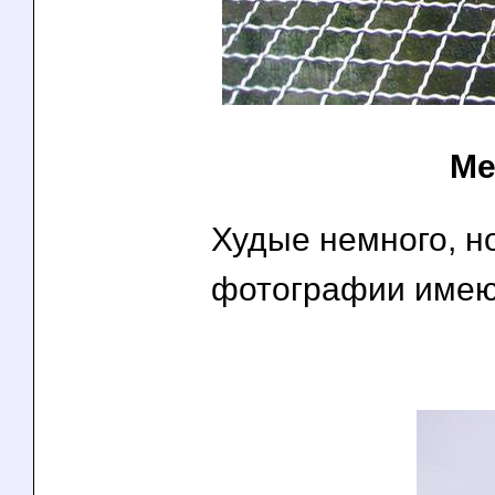
Ме
Худые немного, но
фотографии имею