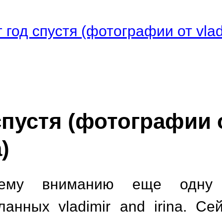
 год спустя (фотографии от vlad
спустя (фотографии 
)
шему вниманию еще одну
анных vladimir and irina. Се