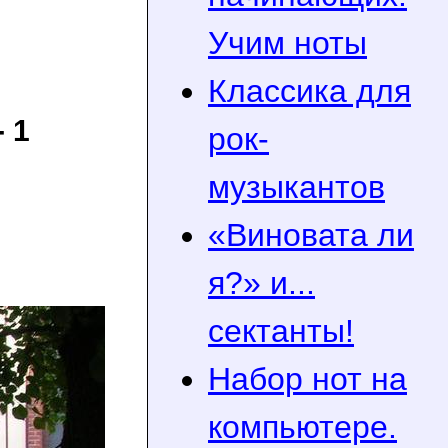
Учим ноты
Классика для
 1
рок-
музыкантов
«Виновата ли
я?» и...
сектанты!
Набор нот на
компьютере.