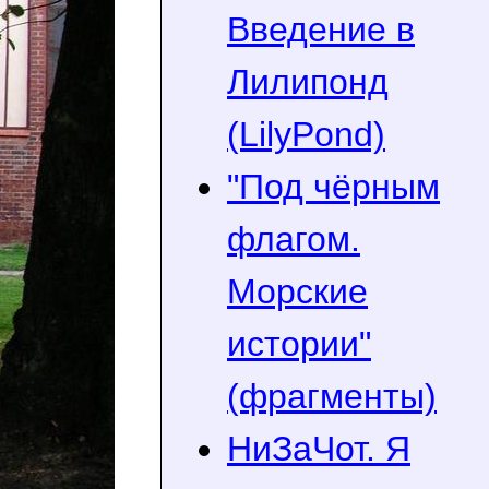
Введение в
Лилипонд
(LilyPond)
"Под чёрным
флагом.
Морские
истории"
(фрагменты)
НиЗаЧот. Я