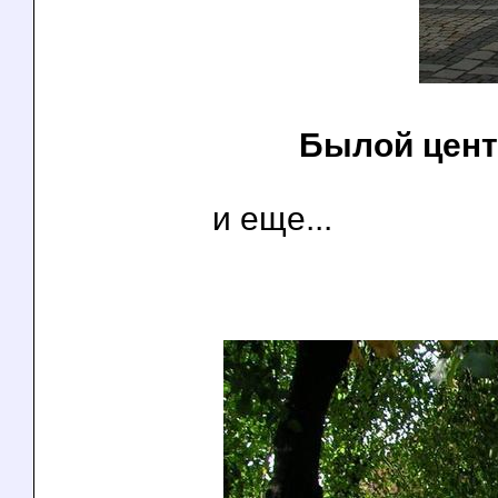
Былой цент
и еще...