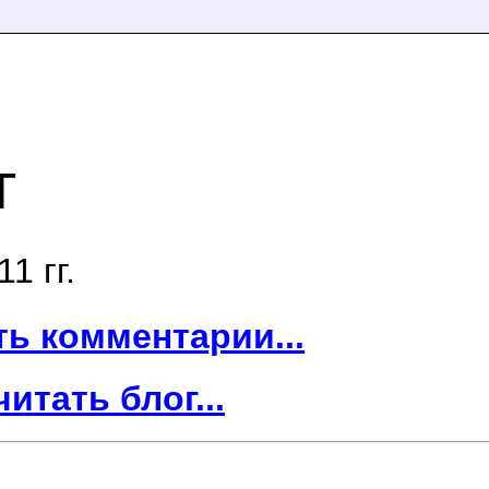
г
1 гг.
ть комментарии...
читать блог...