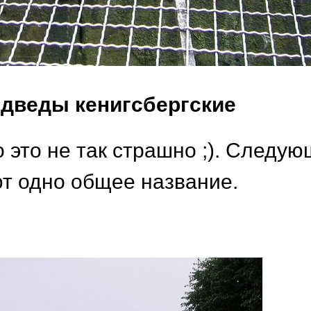
дведы кенигсбергские
 это не так страшно ;). Следу
т одно общее название.