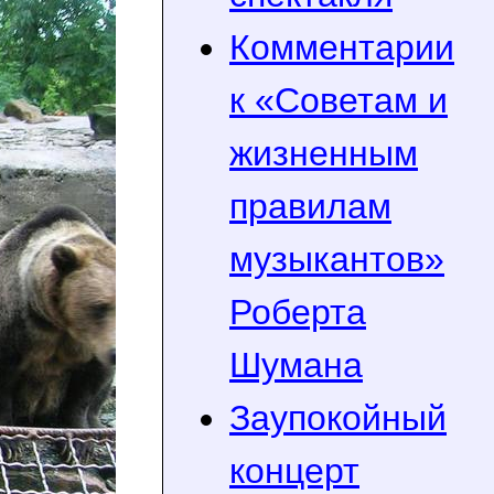
Комментарии
к «Советам и
жизненным
правилам
музыкантов»
Роберта
Шумана
Заупокойный
концерт