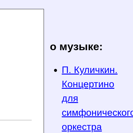
о музыке:
П. Куличкин.
Концертино
для
симфоническог
оркестра