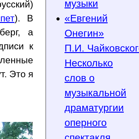
музыки
усский)
«Евгений
пет
). В
берг, а
Онегин»
дписи к
П.И. Чайковског
ленные
Несколько
т. Это я
слов о
музыкальной
драматургии
оперного
спектакля