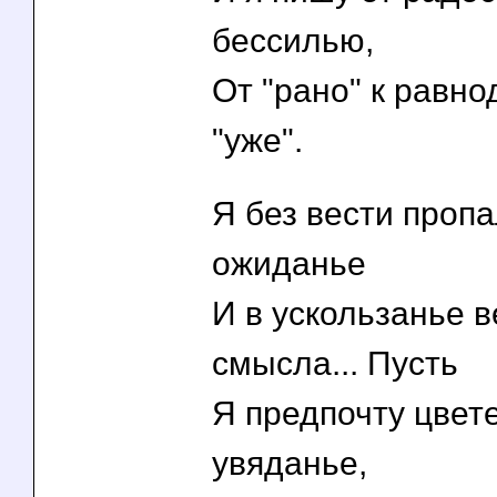
бессилью,
От "рано" к равн
"уже".
Я без вести пропа
ожиданье
И в ускользанье в
смысла... Пусть
Я предпочту цвет
увяданье,