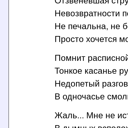
Отзвеневшая стру
Невозвратности п
Не печальна, не б
Просто хочется мо
Помнит расписно
Тонкое касанье ру
Недопетый разгов
В одночасье смолк
Жаль... Мне не ис