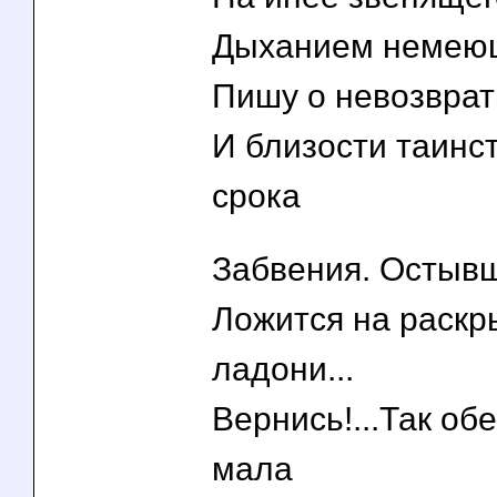
Дыханием немеющ
Пишу о невозврат
И близости таинс
срока
Забвения. Остыв
Ложится на раск
ладони...
Вернись!...Так об
мала