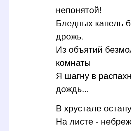
непонятой!
Бледных капель 
дрожь.
Из объятий безмо
комнаты
Я шагну в распах
дождь...
В хрустале остану
На листе - небре