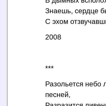
В дымных всполоха
Знаешь, сердце бь
С эхом отзвучавши
2008
***
Разольется небо 
песней,
Разразится ливен