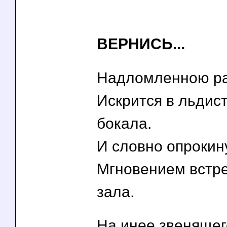
ВЕРНИСЬ...
Надломленною ра
Искрится в льдис
бокала.
И словно опрокин
Мгновением встр
зала.
На инее звенящег