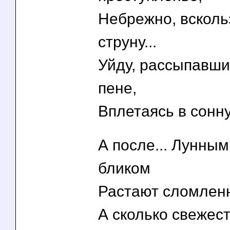
Небрежно, всколь
струну...
Уйду, рассыпавши
пене,
Вплетаясь в сонн
А после... Лунны
бликом
Растают сломленн
А сколько свежест