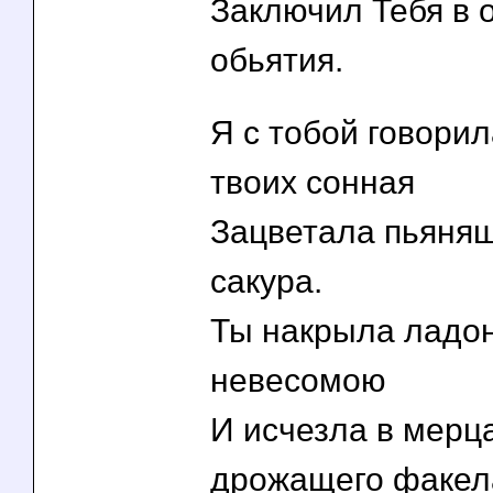
Заключил Тебя в 
обьятия.
Я с тобой говорила
твоих сонная
Зацветала пьяня
сакура.
Ты накрыла ладон
невесомою
И исчезла в мерц
дрожащего факел