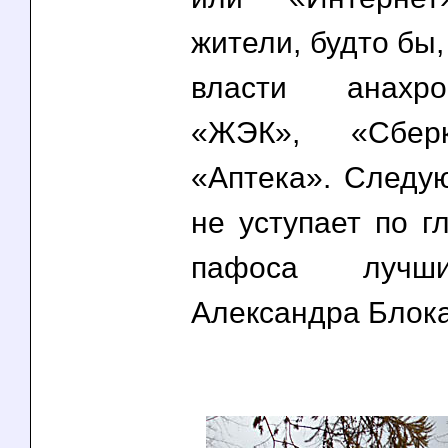
жители, будто бы,
власти анахр
«ЖЭК», «Сбер
«Аптека». Следу
не уступает по г
пафоса лучш
Александра Блока