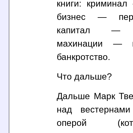
книги: кримина
бизнес — перв
капитал — 
махинации — 
банкротство.
Что дальше?
Дальше Марк Тве
над вестернам
оперой (к