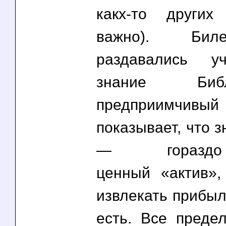
какх-то других
важно). Бил
раздавались у
знание Би
предприимч
показывает, что 
— горазд
ценный «актив»
извлекать прибыль
есть. Все предел