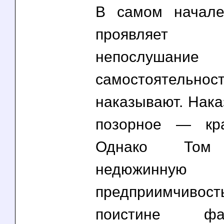
В самом начал
проявляет с
непослушание
самостоятельн
наказывают. Нака
позорное — кра
Однако Том 
недюжинную
предприимчивость
поистине фант