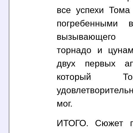
все успехи Тома
погребенными в
вызывающег
торнадо и цуна
двух первых ап
который Т
удовлетворительн
мог.
ИТОГО. Сюжет п