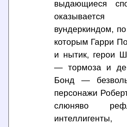
выдающиеся спо
оказывается с
вундеркиндом, по
которым Гарри По
и нытик, герои Ш
— тормоза и де
Бонд — безволь
персонажи Робер
слюняво рефл
интеллиг