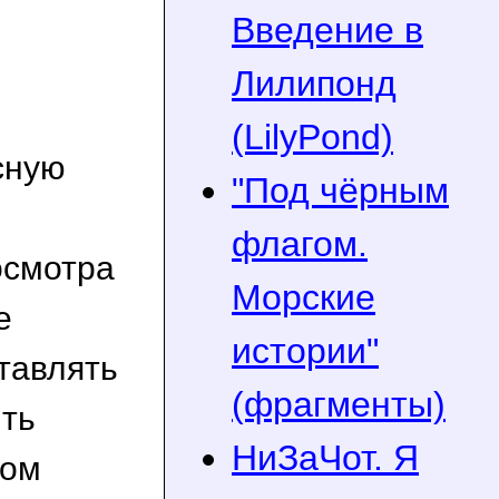
Введение в
Лилипонд
(LilyPond)
сную
"Под чёрным
флагом.
осмотра
Морские
е
истории"
ставлять
(фрагменты)
ыть
НиЗаЧот. Я
ком