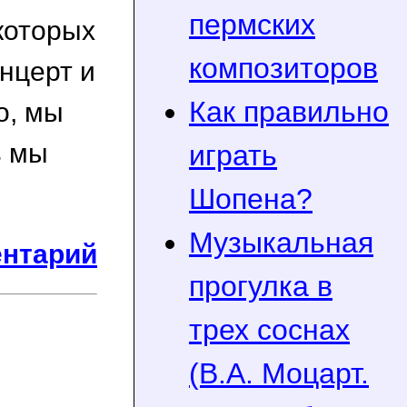
пермских
 которых
композиторов
онцерт и
Как правильно
о, мы
ь мы
играть
Шопена?
Музыкальная
ентарий
прогулка в
трех соснах
(В.А. Моцарт.