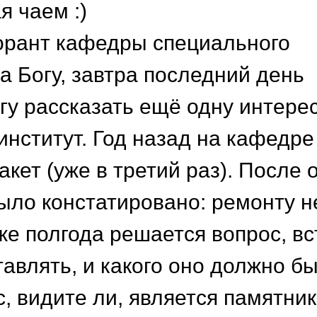
я чаем :)
орант кафедры специального
а Богу, завтра последний день
гу рассказать ещё одну интере
институт. Год назад на кафедре
кет (уже в третий раз). После 
ыло констатировано: ремонту н
же полгода решается вопрос, в
тавлять, и какого оно должно б
с, видите ли, является памятни