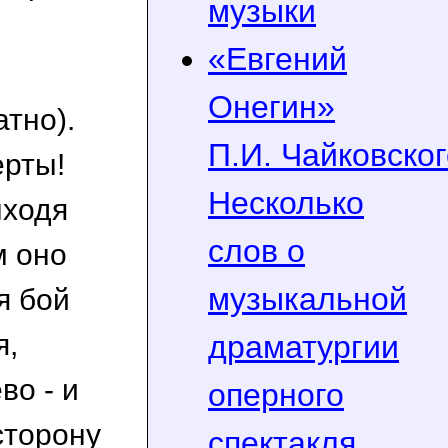
музыки
«Евгений
Онегин»
атно).
П.И. Чайковског
ерты!
Несколько
ыходя
слов о
м оно
музыкальной
я бой
я,
драматургии
во - и
оперного
сторону
спектакля