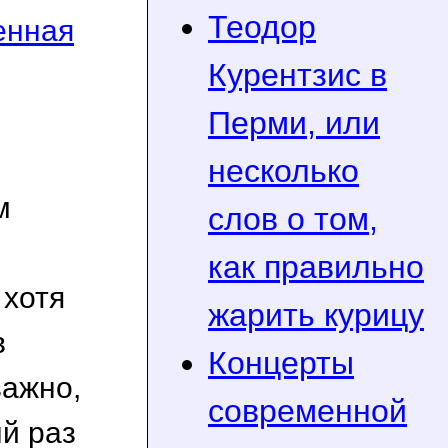
Теодор
енная
Курентзис в
Перми, или
несколько
м
слов о том,
как правильно
 хотя
жарить курицу
в
Концерты
важно,
современной
ый раз