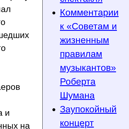
чал
Комментарии
то
к «Советам и
ишедших
жизненным
то
правилам
музыкантов»
Роберта
аеров
Шумана
Заупокойный
а и
концерт
нных на