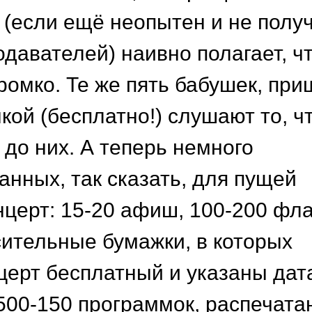
н (если ещё неопытен и не полу
давателей) наивно полагает, ч
громко. Те же пять бабушек, пр
ой (бесплатно!) слушают то, ч
 до них. А теперь немного
анных, так сказать, для пущей
онцерт: 15-20 афиш, 100-200 фл
сительные бумажки, в которых
церт бесплатный и указаны дат
 500-150 программок, распечата