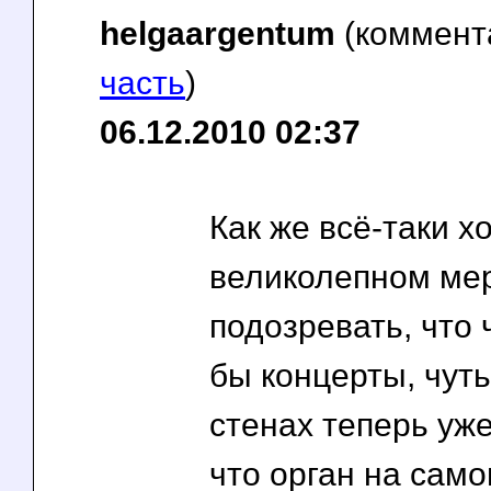
helgaargentum
(коммент
часть
)
06.12.2010 02:37
Как же всё-таки х
великолепном мер
подозревать, что ч
бы концерты, чут
стенах теперь уже
что орган на само