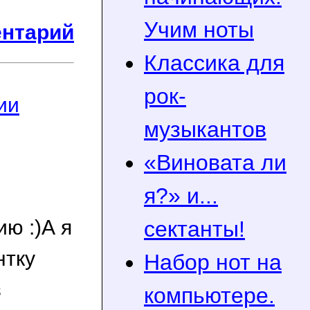
Учим ноты
ентарий
Классика для
рок-
ии
музыкантов
«Виновата ли
я?» и...
ю :)А я
сектанты!
нтку
Набор нот на
з
компьютере.