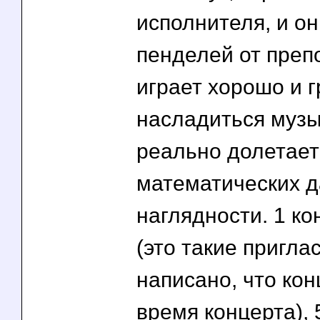
исполнителя, и о
пенделей от препо
играет хорошо и 
насладиться музык
реально долетает
математических д
наглядности. 1 к
(это такие пригла
написано, что кон
время концерта),