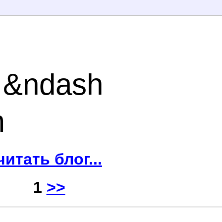
 &ndash
m
читать блог...
1
>>