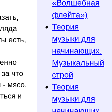
«Волшебная
флейта»)
зать,
Теория
гляда
музыки для
ты есть,
начинающих.
менно
Музыкальный
 за что
строй
 - мясо,
Теория
ться и
музыки для
начинающих.