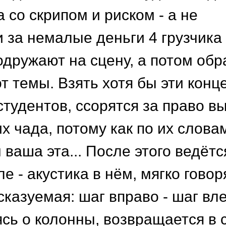
 со скрипом и риском - а не
и за немалые деньги 4 грузчика
одружают на сцену, а потом обр
от темы. Взять хотя бы эти конц
студентов, ссорятся за право в
х чада, потому как по их слова
 ваша эта... После этого ведётс
е - акустика в нём, мягко говор
казуемая: шаг вправо - шаг вле
ясь о колонны, возвращается в 