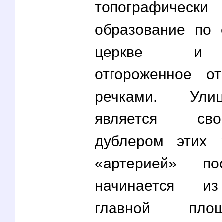
топографически
образование по
церкве и 
отгороженное о
речками. Ули
является св
дублером этих 
«артерией» по
начинается из
главной пло