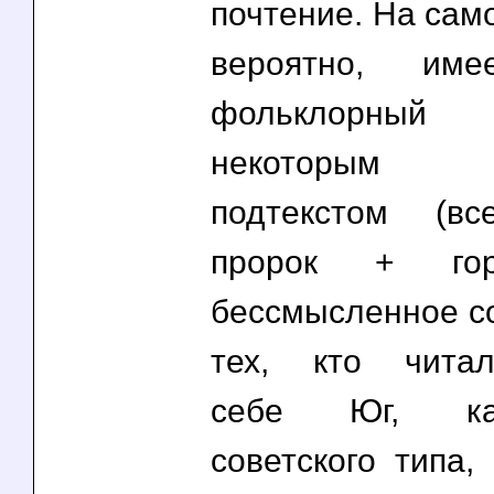
почтение. На само
вероятно, име
фольклорны
некоторым б
подтекстом (вс
пророк + г
бессмысленное со
тех, кто чита
себе Юг, ка
советского типа,