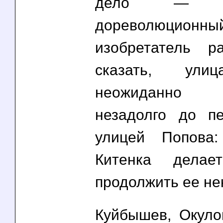
дело — бе
дореволюционны
изобретатель р
сказать, ули
неожиданно о
незадолго до п
улицей Попова
Китенка делае
продолжить ее не
Куйбышев, Окул