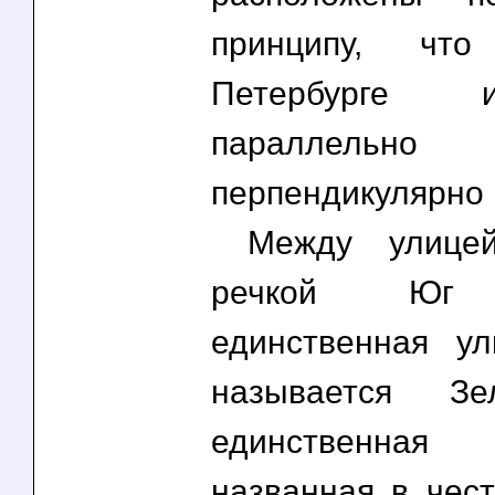
принципу, чт
Петербурге
паралле
перпендикуляр
Между улицей
речкой Юг 
единственная ул
называется Зе
единственная
названная в чест