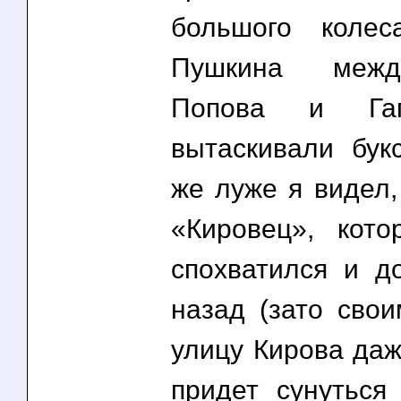
большого коле
Пушкина межд
Попова и Гаг
вытаскивали бук
же луже я видел,
«Кировец», кот
спохватился и д
назад (зато свои
улицу Кирова даж
придет сунуться