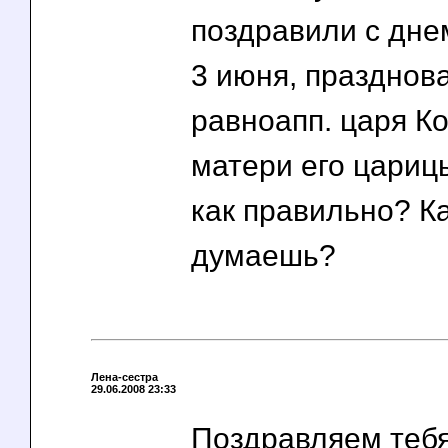
поздравили с днем
3 июня, празднов
равноапп. царя К
матери его цариц
как правильно? К
думаешь?
Лена-сестра
29.06.2008 23:33
Поздравляем тебя