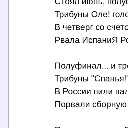
Стоял июнь, полу
Трибуны Оле! гол
В четверг со счет
Рвала ИспаниЯ Ро
Полуфинал... и тре
Трибуны "Спанья!"
В России пили ва
Порвали сборную 