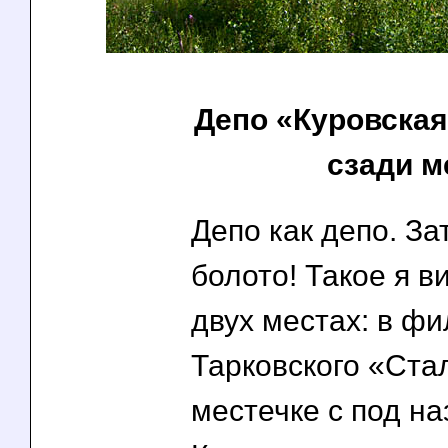
Депо «Куровска
сзади м
Депо как депо. За
болото! Такое я в
двух местах: в ф
Тарковского «Ста
местечке с под н